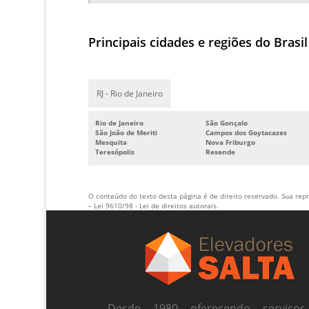
Principais cidades e regiões do Brasi
RJ - Rio de Janeiro
Rio de Janeiro
São Gonçalo
São João de Meriti
Campos dos Goytacazes
Mesquita
Nova Friburgo
Teresópolis
Resende
O conteúdo do texto desta página é de direito reservado. Sua repr
–
Lei 9610/98 - Lei de direitos autorais
.
Desde 1980 oferecendo serviço