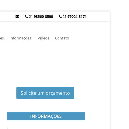
21
98560-8500
21
97004-3171
es
Informações
Vídeos
Contato
Solicite um orçamento
INFORMAÇÕES