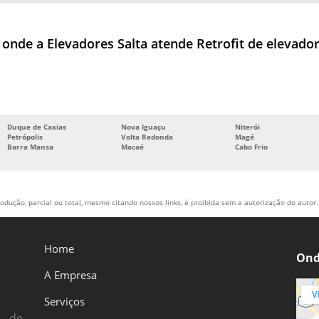
l onde a Elevadores Salta atende Retrofit de elevador
Duque de Caxias
Nova Iguaçu
Niterói
Petrópolis
Volta Redonda
Magé
Barra Mansa
Macaé
Cabo Frio
odução, parcial ou total, mesmo citando nossos links, é proibida sem a autorização do autor. 
Home
Ond
A Empresa
Serviços
s de