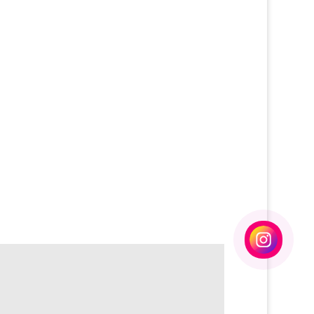
MODERNIZAÇÃO DE ELEVADORES
MODERNIZAÇÃO DE ELEVADORES RJ
REPARO DE ELEVADORES
RETROFIT DE ELEVADORES
SERVIÇO DE MANUTENÇÃO DE ELEVADORES
SERVIÇOS DE ELEVADORES
SERVIÇOS EM ESCADAS ROLANTES
CONSULTORIA EM ELEVADORES
MANUTENÇÃO DE ELEVADORES PREÇOS
MANUTENÇÃO DE ESCADAS
PREÇO DE MODERNIZAÇÃO DE ELEVADORES
EMPRESAS QUE TRABALHAM COM
MANUTENÇÃO DE ELEVADORES
BOTOEIRAS DE ELEVADOR