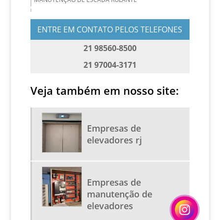
MANUTENÇÃO E CONSERVAÇÃO DE ELEVADORES
ENTRE EM CONTATO PELOS TELEFONES
MANUTENÇÃO PREVENTIVA E CORRETIVA DE
ELEVADORES
21 98560-8500
MODERNIZAÇÃO DE ELEVADORES
21 97004-3171
MODERNIZAÇÃO DE ELEVADORES RJ
REPARO DE ELEVADORES
Veja também em nosso site:
RETROFIT DE ELEVADORES
SERVIÇO DE MANUTENÇÃO DE ELEVADORES
Empresas de
SERVIÇOS DE ELEVADORES
elevadores rj
SERVIÇOS EM ESCADAS ROLANTES
CONSULTORIA EM ELEVADORES
Empresas de
MANUTENÇÃO DE ELEVADORES PREÇOS
manutenção de
MANUTENÇÃO DE ESCADAS
elevadores
PREÇO DE MODERNIZAÇÃO DE ELEVADORES