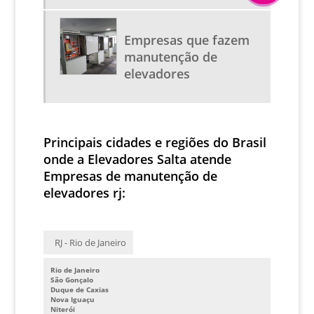
EMPRESAS QUE TRABALHAM COM MANUTENÇÃO DE
ELEVADORES
Empresas que fazem
BOTOEIRAS DE ELEVADOR
manutenção de
CABINA ELEVADOR
elevadores
INVERSOR DE FREQUENCIA ELEVADORES
INVERSOR ELEVADORES
MAQUINA TRAÇÃO ELEVADOR
Principais cidades e regiões do Brasil
onde a Elevadores Salta atende
PREÇO QUADRO DE COMANDO PARA ELEVADOR
Empresas de manutenção de
QUADRO DE COMANDO PARA ELEVADOR
elevadores rj:
REFORMA CABINE ELEVADOR
SISTEMA DE SEGURANÇA ELEVADORES
RJ - Rio de Janeiro
VISTORIA TECNICA EM ELEVADORES
FABRICANTE DE BOTOEIRAS DE ELEVADOR
Rio de Janeiro
São Gonçalo
Duque de Caxias
INVERSOR DE FREQUENCIA PARA ELEVADORES PREÇO
Nova Iguaçu
Niterói