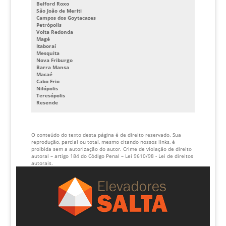
CABINE DE ELEVADOR PREÇO
Belford Roxo
São João de Meriti
Campos dos Goytacazes
Petrópolis
Volta Redonda
Magé
Itaboraí
Mesquita
Nova Friburgo
Barra Mansa
Macaé
Cabo Frio
Nilópolis
Teresópolis
Resende
O conteúdo do texto desta página é de direito reservado. Sua
reprodução, parcial ou total, mesmo citando nossos links, é
proibida sem a autorização do autor. Crime de violação de direito
autoral – artigo 184 do Código Penal –
Lei 9610/98 - Lei de direitos
autorais
.