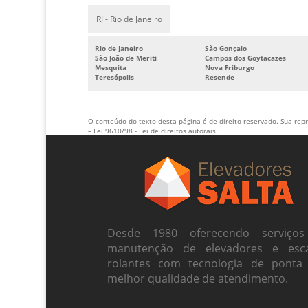
RJ - Rio de Janeiro
Rio de Janeiro
São Gonçalo
São João de Meriti
Campos dos Goytacazes
Mesquita
Nova Friburgo
Teresópolis
Resende
O conteúdo do texto desta página é de direito reservado. Sua repr
–
Lei 9610/98 - Lei de direitos autorais
.
Desde 1980 oferecendo serviço
manutenção de elevadores e esc
rolantes com tecnologia de ponta
melhor qualidade de atendimento.