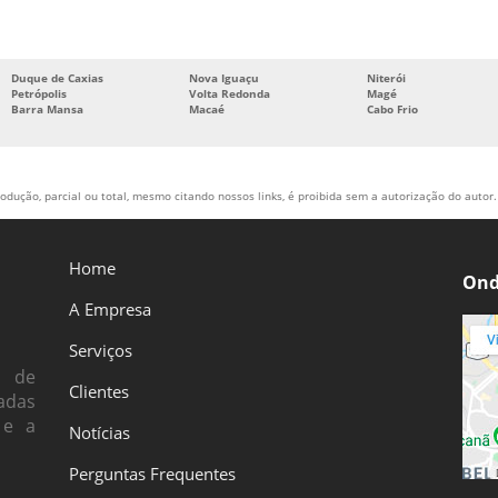
Duque de Caxias
Nova Iguaçu
Niterói
Petrópolis
Volta Redonda
Magé
Barra Mansa
Macaé
Cabo Frio
odução, parcial ou total, mesmo citando nossos links, é proibida sem a autorização do autor. 
Home
Ond
A Empresa
Serviços
s de
Clientes
adas
 e a
Notícias
Perguntas Frequentes