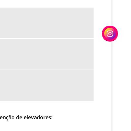
CABINA ELEVADOR
INVERSOR DE FREQUENCIA ELEVADORES
INVERSOR ELEVADORES
MAQUINA TRAÇÃO ELEVADOR
PREÇO QUADRO DE COMANDO PARA
ELEVADOR
QUADRO DE COMANDO PARA ELEVADOR
REFORMA CABINE ELEVADOR
SISTEMA DE SEGURANÇA ELEVADORES
VISTORIA TECNICA EM ELEVADORES
FABRICANTE DE BOTOEIRAS DE ELEVADOR
INVERSOR DE FREQUENCIA PARA
ELEVADORES PREÇO
CABINE DE ELEVADOR PREÇO
tenção de elevadores: