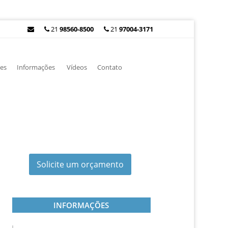
21
98560-8500
21
97004-3171
es
Informações
Vídeos
Contato
Solicite um orçamento
INFORMAÇÕES