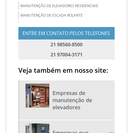
MANUTENÇÃO DE ELEVADORES RESIDENCIAIS
MANUTENÇÃO DE ESCADA ROLANTE
MANUTENÇÃO E CONSERVAÇÃO DE ELEVADORES
ENTRE EM CONTATO PELOS TELEFONES
MANUTENÇÃO PREVENTIVA E CORRETIVA DE
ELEVADORES
21 98560-8500
MODERNIZAÇÃO DE ELEVADORES
21 97004-3171
MODERNIZAÇÃO DE ELEVADORES RJ
REPARO DE ELEVADORES
Veja também em nosso site:
RETROFIT DE ELEVADORES
SERVIÇO DE MANUTENÇÃO DE ELEVADORES
Empresas de
SERVIÇOS DE ELEVADORES
manutenção de
SERVIÇOS EM ESCADAS ROLANTES
elevadores
CONSULTORIA EM ELEVADORES
MANUTENÇÃO DE ELEVADORES PREÇOS
Empresas que