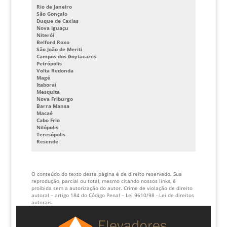
Rio de Janeiro
INVERSOR DE FREQUENCIA PARA ELEVADORES PREÇO
São Gonçalo
Duque de Caxias
CABINE DE ELEVADOR PREÇO
Nova Iguaçu
Niterói
Belford Roxo
São João de Meriti
Campos dos Goytacazes
Petrópolis
Volta Redonda
Magé
Itaboraí
Mesquita
Nova Friburgo
Barra Mansa
Macaé
Cabo Frio
Nilópolis
Teresópolis
Resende
O conteúdo do texto desta página é de direito reservado. Sua
reprodução, parcial ou total, mesmo citando nossos links, é
proibida sem a autorização do autor. Crime de violação de direito
autoral – artigo 184 do Código Penal –
Lei 9610/98 - Lei de direitos
autorais
.