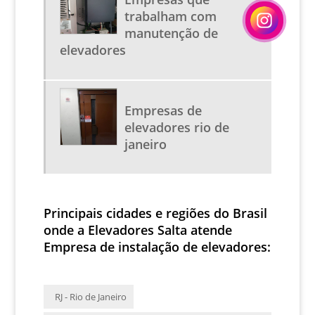
MANUTENÇÃO DE ESCADAS
trabalham com
PREÇO DE MODERNIZAÇÃO DE ELEVADORES
manutenção de
elevadores
EMPRESAS QUE TRABALHAM COM MANUTENÇÃO DE
ELEVADORES
BOTOEIRAS DE ELEVADOR
CABINA ELEVADOR
Empresas de
elevadores rio de
INVERSOR DE FREQUENCIA ELEVADORES
janeiro
INVERSOR ELEVADORES
MAQUINA TRAÇÃO ELEVADOR
PREÇO QUADRO DE COMANDO PARA ELEVADOR
Principais cidades e regiões do Brasil
QUADRO DE COMANDO PARA ELEVADOR
onde a Elevadores Salta atende
REFORMA CABINE ELEVADOR
Empresa de instalação de elevadores:
SISTEMA DE SEGURANÇA ELEVADORES
VISTORIA TECNICA EM ELEVADORES
RJ - Rio de Janeiro
FABRICANTE DE BOTOEIRAS DE ELEVADOR