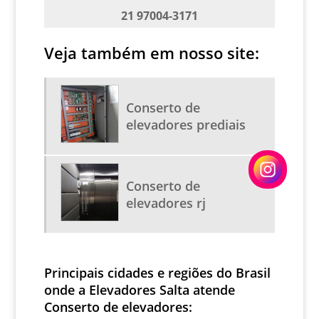
MODERNIZAÇÃO DE ELEVADORES
21 97004-3171
MODERNIZAÇÃO DE ELEVADORES RJ
REPARO DE ELEVADORES
Veja também em nosso site:
RETROFIT DE ELEVADORES
SERVIÇO DE MANUTENÇÃO DE ELEVADORES
Conserto de
SERVIÇOS DE ELEVADORES
elevadores prediais
SERVIÇOS EM ESCADAS ROLANTES
CONSULTORIA EM ELEVADORES
Conserto de
MANUTENÇÃO DE ELEVADORES PREÇOS
elevadores rj
MANUTENÇÃO DE ESCADAS
PREÇO DE MODERNIZAÇÃO DE ELEVADORES
EMPRESAS QUE TRABALHAM COM MANUTENÇÃO DE
ELEVADORES
Principais cidades e regiões do Brasil
onde a Elevadores Salta atende
BOTOEIRAS DE ELEVADOR
Conserto de elevadores:
CABINA ELEVADOR