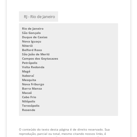
INVERSOR DE FREQUENCIA ELEVADORES
INVERSOR ELEVADORES
RJ - Rio de Janeiro
MAQUINA TRAÇÃO ELEVADOR
Rio de Janeiro
São Gonçalo
PREÇO QUADRO DE COMANDO PARA ELEVADOR
Duque de Caxias
Nova Iguaçu
QUADRO DE COMANDO PARA ELEVADOR
Niterói
Belford Roxo
São João de Meriti
REFORMA CABINE ELEVADOR
Campos dos Goytacazes
Petrópolis
SISTEMA DE SEGURANÇA ELEVADORES
Volta Redonda
Magé
VISTORIA TECNICA EM ELEVADORES
Itaboraí
Mesquita
FABRICANTE DE BOTOEIRAS DE ELEVADOR
Nova Friburgo
Barra Mansa
Macaé
INVERSOR DE FREQUENCIA PARA ELEVADORES PREÇO
Cabo Frio
Nilópolis
CABINE DE ELEVADOR PREÇO
Teresópolis
Resende
O conteúdo do texto desta página é de direito reservado. Sua
reprodução, parcial ou total, mesmo citando nossos links, é