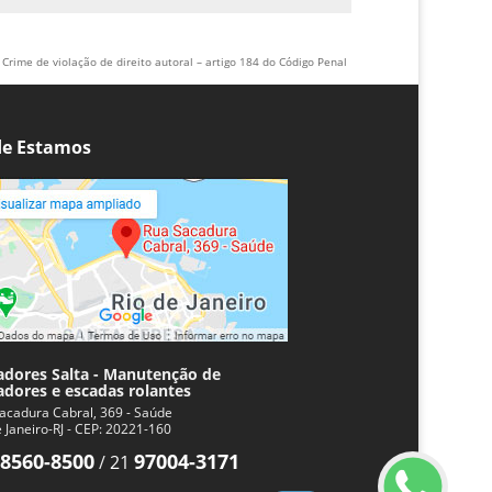
Crime de violação de direito autoral – artigo 184 do Código Penal
e Estamos
adores Salta - Manutenção de
adores e escadas rolantes
acadura Cabral, 369 - Saúde
e Janeiro-RJ - CEP: 20221-160
8560-8500
97004-3171
/
21