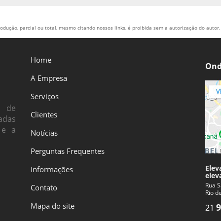
odução, parcial ou total, mesmo citando nossos links, é proibida sem a autorização do autor. 
Home
Ond
A Empresa
Serviços
s de
Clientes
adas
 e a
Notícias
Perguntas Frequentes
Elev
Informações
elev
Rua S
Contato
Rio d
Mapa do site
9
21