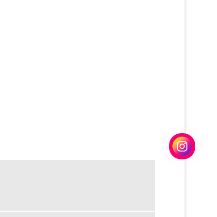
CABINA ELEVADOR
INVERSOR DE FREQUENCIA ELEVADORES
INVERSOR ELEVADORES
MAQUINA TRAÇÃO ELEVADOR
PREÇO QUADRO DE COMANDO PARA
ELEVADOR
QUADRO DE COMANDO PARA ELEVADOR
REFORMA CABINE ELEVADOR
SISTEMA DE SEGURANÇA ELEVADORES
VISTORIA TECNICA EM ELEVADORES
FABRICANTE DE BOTOEIRAS DE ELEVADOR
INVERSOR DE FREQUENCIA PARA
ELEVADORES PREÇO
CABINE DE ELEVADOR PREÇO