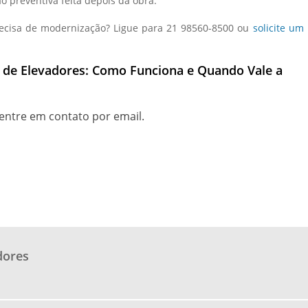
o preventiva feita depois da obra.
recisa de modernização? Ligue para
21 98560-8500
ou
solicite um
 de Elevadores: Como Funciona e Quando Vale a
entre em contato por email.
dores