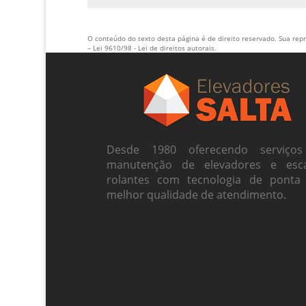
O conteúdo do texto desta página é de direito reservado. Sua repr
–
Lei 9610/98 - Lei de direitos autorais
.
Desde 1980 oferecendo serviço
manutenção de elevadores e esc
rolantes com tecnologia de ponta
melhor qualidade de atendimento.