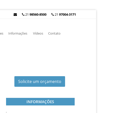
21
98560-8500
21
97004-3171
es
Informações
Vídeos
Contato
Solicite um orçamento
INFORMAÇÕES