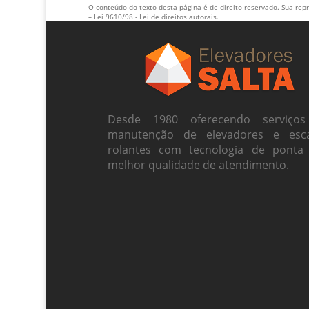
O conteúdo do texto desta página é de direito reservado. Sua repr
–
Lei 9610/98 - Lei de direitos autorais
.
Desde 1980 oferecendo serviço
manutenção de elevadores e esc
rolantes com tecnologia de ponta
melhor qualidade de atendimento.