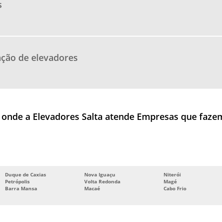
s
ção de elevadores
sil onde a Elevadores Salta atende Empresas que faz
Duque de Caxias
Nova Iguaçu
Niterói
Petrópolis
Volta Redonda
Magé
Barra Mansa
Macaé
Cabo Frio