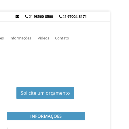
21
98560-8500
21
97004-3171
es
Informações
Vídeos
Contato
Solicite um orçamento
INFORMAÇÕES