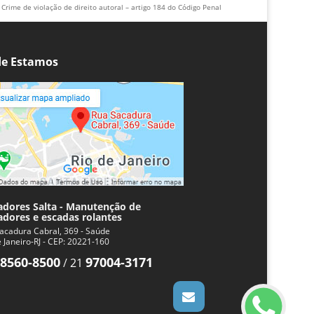
Crime de violação de direito autoral – artigo 184 do Código Penal
e Estamos
adores Salta - Manutenção de
adores e escadas rolantes
acadura Cabral, 369 - Saúde
e Janeiro-RJ - CEP: 20221-160
8560-8500
97004-3171
/
21