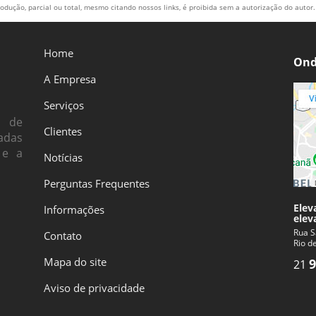
odução, parcial ou total, mesmo citando nossos links, é proibida sem a autorização do autor. 
Home
Ond
A Empresa
Serviços
s de
Clientes
adas
 e a
Notícias
Perguntas Frequentes
Elev
Informações
elev
Rua S
Contato
Rio d
Mapa do site
9
21
Aviso de privacidade