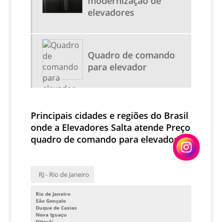
modernização de
SERVIÇOS EM ESCADAS ROLANTES
elevadores
CONSULTORIA EM ELEVADORES
MANUTENÇÃO DE ELEVADORES PREÇOS
Quadro de comando
MANUTENÇÃO DE ESCADAS
para elevador
PREÇO DE MODERNIZAÇÃO DE ELEVADORES
EMPRESAS QUE TRABALHAM COM MANUTENÇÃO DE
ELEVADORES
Principais cidades e regiões do Brasil
BOTOEIRAS DE ELEVADOR
onde a Elevadores Salta atende Preço
CABINA ELEVADOR
quadro de comando para elevador:
INVERSOR DE FREQUENCIA ELEVADORES
INVERSOR ELEVADORES
RJ - Rio de Janeiro
MAQUINA TRAÇÃO ELEVADOR
PREÇO QUADRO DE COMANDO PARA ELEVADOR
Rio de Janeiro
São Gonçalo
Duque de Caxias
QUADRO DE COMANDO PARA ELEVADOR
Nova Iguaçu
Niterói