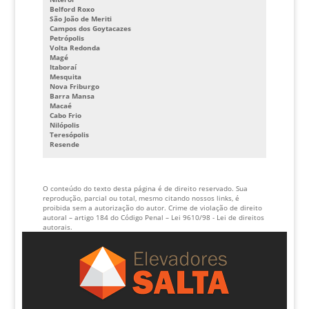
REFORMA CABINE ELEVADOR
Belford Roxo
São João de Meriti
SISTEMA DE SEGURANÇA ELEVADORES
Campos dos Goytacazes
Petrópolis
VISTORIA TECNICA EM ELEVADORES
Volta Redonda
Magé
Itaboraí
FABRICANTE DE BOTOEIRAS DE ELEVADOR
Mesquita
Nova Friburgo
INVERSOR DE FREQUENCIA PARA ELEVADORES PREÇO
Barra Mansa
Macaé
CABINE DE ELEVADOR PREÇO
Cabo Frio
Nilópolis
Teresópolis
Resende
O conteúdo do texto desta página é de direito reservado. Sua
reprodução, parcial ou total, mesmo citando nossos links, é
proibida sem a autorização do autor. Crime de violação de direito
autoral – artigo 184 do Código Penal –
Lei 9610/98 - Lei de direitos
autorais
.