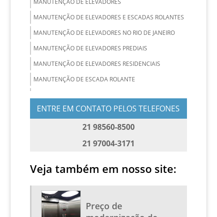
MANUTENÇÃO DE ELEVADORES
MANUTENÇÃO DE ELEVADORES E ESCADAS ROLANTES
MANUTENÇÃO DE ELEVADORES NO RIO DE JANEIRO
MANUTENÇÃO DE ELEVADORES PREDIAIS
MANUTENÇÃO DE ELEVADORES RESIDENCIAIS
MANUTENÇÃO DE ESCADA ROLANTE
MANUTENÇÃO E CONSERVAÇÃO DE ELEVADORES
ENTRE EM CONTATO PELOS TELEFONES
MANUTENÇÃO PREVENTIVA E CORRETIVA DE
ELEVADORES
21 98560-8500
MODERNIZAÇÃO DE ELEVADORES
21 97004-3171
MODERNIZAÇÃO DE ELEVADORES RJ
REPARO DE ELEVADORES
Veja também em nosso site:
RETROFIT DE ELEVADORES
SERVIÇO DE MANUTENÇÃO DE ELEVADORES
Preço de
SERVIÇOS DE ELEVADORES