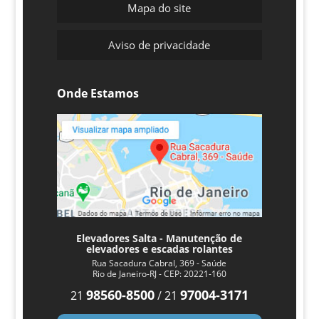
ILUMINAÇÃO DE ELEVADORES E SISTEMAS
Mapa do site
ILUMINAÇÃO EM ELEVADORES
ILUMINAÇÃO EM ELEVADORES – SISTEMAS
Aviso de privacidade
DE FUNCIONAMENTO
INFORMATIVO SALTA: CONFIRA A NOVA
EDIÇÃO!
Onde Estamos
INFORMATIVO SALTA: MAIS NOVIDADES E
NOTÍCIAS PARA VOCÊ
INFORMATIVO SALTA: NOVIDADES E
NOTÍCIAS PARA VOCÊ
INFORME SOBRE SEGURO OBRIGATÓRIO
JÁ PENSOU ENTRAR NUM ELEVADOR
INTELIGENTE QUE CONVERSA E PREGA
PEÇAS EM VOCÊ? CONHEÇA O
INTELEVATOR!
LEIA MATÉRIA PUBLICADA EM O GLOBO
Elevadores Salta - Manutenção de
SOBRE FUTURO DOS ELEVADORES
elevadores e escadas rolantes
LIMPEZA E MANUTENÇÃO DAS PORTAS DE
Rua Sacadura Cabral, 369 - Saúde
Rio de Janeiro-RJ - CEP: 20221-160
PAVIMENTOS
LIVRE ACESSO PARA PORTAS DE
98560-8500
97004-3171
21
/
21
ELEVADORES PARTICULARES