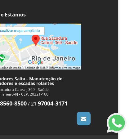
CUIDADO COM OS BOTÕES DE
COMANDO DOS ELEVADORES
e Estamos
ELEVADOR ESPACIAL DE 20 KM PARA
PRÉDIO MAIS ALTO DO MUNDO
ELEVADOR MAIS RÁPIDO DO MUNDO
CHEGA A 73 KM/H
ELEVADORES INCRÍVEIS PELO MUNDO
ELEVADORES PODEM CAIR?
ELEVADORES SALTA COMEMORA 37
ANOS
ELEVADORES SALTA COMPLETA 36
ANOS!
adores Salta - Manutenção de
adores e escadas rolantes
ELEVADORES SALTA DE CARA NOVA
acadura Cabral, 369 - Saúde
ELEVADORES SALTA DESEJA BOAS
e Janeiro-RJ - CEP: 20221-160
FESTAS E UM 2017 PRÓSPERO
8560-8500
97004-3171
/
21
ELEVADORES SALTA GANHA
CERTIFICADO DE QUALIDADE TOP OF
QUALITY BRAZIL
ELEVADORES: A ORIGEM
ESCADAS ROLANTES: MANUTENÇÃO E
ATENÇÃO NA UTILIZAÇÃO