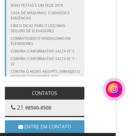
BOAS FESTAS E UM FELIZ 2018
CASA DE MÁQUINAS: CUIDADOS E
EXIGÊNCIAS
CINCO DICAS PARA O USO MAIS
SEGURO DE ELEVADORES
COMBATENDO O VANDALISMO EM
ELEVADORES
CONFIRA O INFORMATIVO SALTA N° 5
CONFIRA O INFORMATIVO SALTA N° 5 -
02
CONTRA O AEDES AEGYPTI: LIVRANDO O
POÇO DE ELEVADORES DOS
MOSQUITOS
CRONOGRAMA DE MANUTENÇÃO DE
CONTATOS
ELEVADORES
CUIDADO COM AS CRIANÇAS EM
21
98560-8500
ELEVADORES NAS FÉRIAS
CUIDADO COM AS CRIANÇAS EM
ELEVADORES NAS FÉRIAS – PARTE I
ENTRE EM CONTATO
CUIDADO COM ELEVADORES EM ÉPOCA
DE CHUVAS!