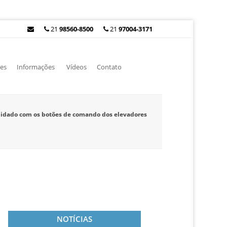
21
98560-8500
21
97004-3171
es
Informações
Vídeos
Contato
idado com os botões de comando dos elevadores
NOTÍCIAS