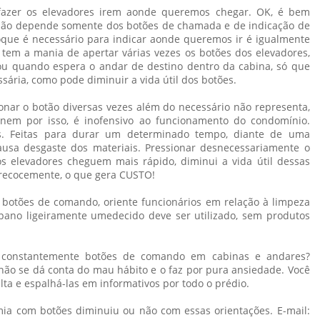
azer os elevadores irem aonde queremos chegar. OK, é bem
não depende somente dos botões de chamada e de indicação de
que é necessário para indicar aonde queremos ir é igualmente
tem a mania de apertar várias vezes os botões dos elevadores,
u quando espera o andar de destino dentro da cabina, só que
sária, como pode diminuir a vida útil dos botões.
onar o botão diversas vezes além do necessário não representa,
nem por isso, é inofensivo ao funcionamento do condomínio.
as. Feitas para durar um determinado tempo, diante de uma
ausa desgaste dos materiais. Pressionar desnecessariamente o
s elevadores cheguem mais rápido, diminui a vida útil dessas
precocemente, o que gera CUSTO!
 botões de comando, oriente funcionários em relação à limpeza
pano ligeiramente umedecido deve ser utilizado, sem produtos
 constantemente botões de comando em cabinas e andares?
não se dá conta do mau hábito e o faz por pura ansiedade. Você
lta e espalhá-las em informativos por todo o prédio.
ia com botões diminuiu ou não com essas orientações. E-mail: