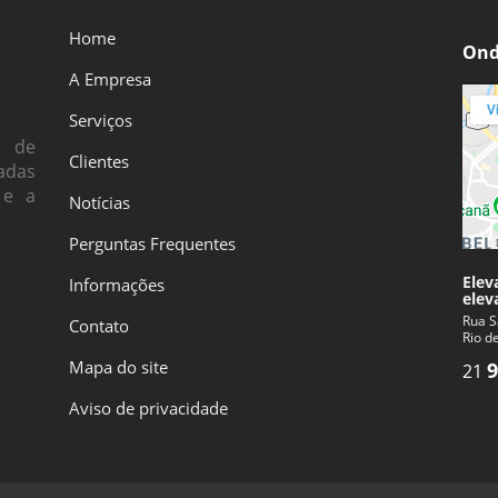
Home
Ond
A Empresa
Serviços
s de
Clientes
adas
 e a
Notícias
Perguntas Frequentes
Elev
Informações
elev
Rua S
Contato
Rio d
Mapa do site
9
21
Aviso de privacidade