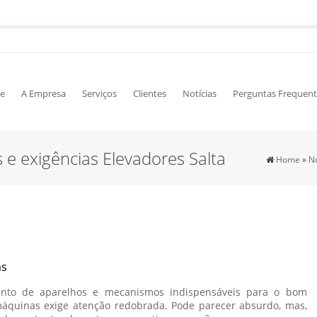
e
A Empresa
Serviços
Clientes
Notícias
Perguntas Frequent
e exigências Elevadores Salta
Home
»
No
as
nto de aparelhos e mecanismos indispensáveis para o bom
máquinas exige atenção redobrada. Pode parecer absurdo, mas,