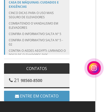
CASA DE MÁQUINAS: CUIDADOS E
EXIGÊNCIAS
CINCO DICAS PARA O USO MAIS
SEGURO DE ELEVADORES
COMBATENDO O VANDALISMO EM
ELEVADORES
CONFIRA O INFORMATIVO SALTA N° 5
CONFIRA O INFORMATIVO SALTA N° 5 -
02
CONTRA O AEDES AEGYPTI: LIVRANDO O
POÇO DE ELEVADORES DOS
MOSQUITOS
CRONOGRAMA DE MANUTENÇÃO DE
CONTATOS
ELEVADORES
CUIDADO COM AS CRIANÇAS EM
21
98560-8500
ELEVADORES NAS FÉRIAS
CUIDADO COM AS CRIANÇAS EM
ELEVADORES NAS FÉRIAS – PARTE I
ENTRE EM CONTATO
CUIDADO COM ELEVADORES EM ÉPOCA
DE CHUVAS!
CUIDADO COM OS BOTÕES DE
COMANDO DOS ELEVADORES