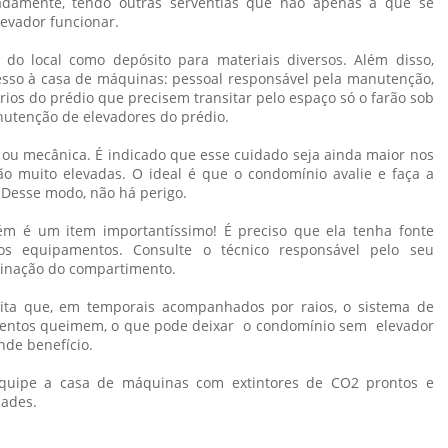
uadamente, tendo outras serventias que não apenas a que se
evador funcionar.
o do local como depósito para materiais diversos. Além disso,
sso à casa de máquinas: pessoal responsável pela manutenção,
rios do prédio que precisem transitar pelo espaço só o farão sob
nutenção de elevadores do prédio.
 ou mecânica. É indicado que esse cuidado seja ainda maior nos
ão muito elevadas. O ideal é que o condomínio avalie e faça a
. Desse modo, não há perigo.
m é um item importantíssimo! É preciso que ela tenha fonte
s equipamentos. Consulte o técnico responsável pelo seu
minação do compartimento.
 evita que, em temporais acompanhados por raios, o sistema de
entos queimem, o que pode deixar o condomínio sem elevador
nde benefício.
equipe a casa de máquinas com extintores de CO2 prontos e
dades.