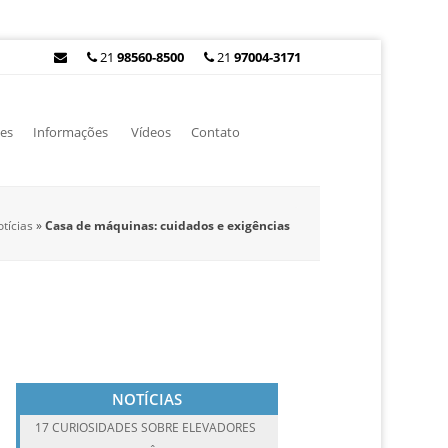
21
98560-8500
21
97004-3171
es
Informações
Vídeos
Contato
tícias
»
Casa de máquinas: cuidados e exigências
NOTÍCIAS
17 CURIOSIDADES SOBRE ELEVADORES