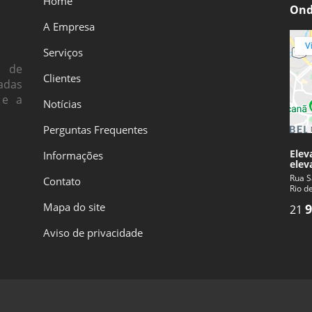
Home
Ond
A Empresa
Serviços
s de
Clientes
adas
 e a
Notícias
Perguntas Frequentes
Elev
Informações
elev
Rua S
Contato
Rio d
Mapa do site
9
21
Aviso de privacidade