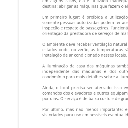
em alguns casos, ela é utilizada inadeq
destina: abrigar as máquinas que fazem o el
Em primeiro lugar: é proibida a utilizaçã
somente pessoas autorizadas podem ter ace
inspeção e resgate de passageiros. Funcioná
orientação da prestadora de serviços de ma
O ambiente deve receber ventilação natural
estados onde, no verão, as temperaturas s
instalação de ar condicionado nesses locais
A iluminação da casa das máquinas també
independente das máquinas e dos outro
condomínio para mais detalhes sobre a ilu
Ainda, o local precisa ser aterrado. Isso
comandos dos elevadores e outros equipam
por dias. O serviço é de baixo custo e de gra
Por último, mas não menos importante: 
vistoriados para uso em possíveis eventuali