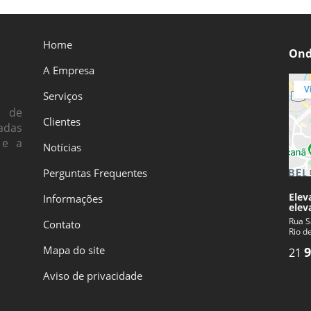
Home
Ond
A Empresa
Serviços
s de
Clientes
adas
 e a
Notícias
Perguntas Frequentes
Elev
Informações
elev
Rua S
Contato
Rio d
Mapa do site
9
21
Aviso de privacidade