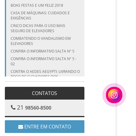
BOAS FESTAS E UM FELIZ 2018
CASA DE MÁQUINAS: CUIDADOS E
EXIGÊNCIAS
CINCO DICAS PARA O USO MAIS
SEGURO DE ELEVADORES
COMBATENDO O VANDALISMO EM
ELEVADORES
CONFIRA O INFORMATIVO SALTA N° 5
CONFIRA O INFORMATIVO SALTA N° 5 -
02
CONTRA O AEDES AEGYPTI: LIVRANDO O
POÇO DE ELEVADORES DOS
MOSQUITOS
CRONOGRAMA DE MANUTENÇÃO DE
CONTATOS
ELEVADORES
CUIDADO COM AS CRIANÇAS EM
21
98560-8500
ELEVADORES NAS FÉRIAS
CUIDADO COM AS CRIANÇAS EM
ELEVADORES NAS FÉRIAS – PARTE I
ENTRE EM CONTATO
CUIDADO COM ELEVADORES EM ÉPOCA
DE CHUVAS!