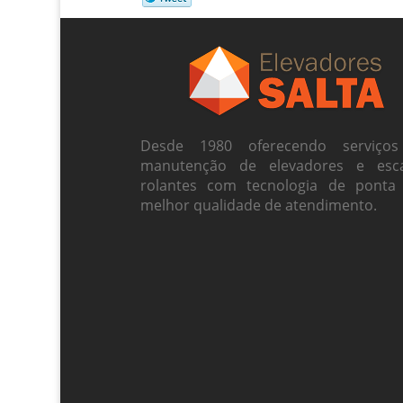
Desde 1980 oferecendo serviço
manutenção de elevadores e esc
rolantes com tecnologia de ponta
melhor qualidade de atendimento.