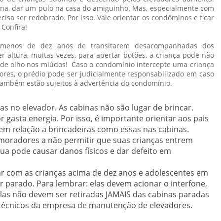
iscina, dar um pulo na casa do amiguinho. Mas, especialmente com
cisa ser redobrado. Por isso. Vale orientar os condôminos e ficar
Confira!
m menos de dez anos de transitarem desacompanhadas dos
r altura, muitas vezes, para apertar botões, a criança pode não
e de olho nos miúdos! Caso o condomínio intercepte uma criança
res, o prédio pode ser judicialmente responsabilizado em caso
também estão sujeitos à advertência do condomínio.
das no elevador. As cabinas não são lugar de brincar.
 gasta energia. Por isso, é importante orientar aos pais
 em relação a brincadeiras como essas nas cabinas.
s moradores a não permitir que suas crianças entrem
ua pode causar danos físicos e dar defeito em
r com as crianças acima de dez anos e adolescentes em
parado. Para lembrar: elas devem acionar o interfone,
las não devem ser retiradas JAMAIS das cabinas paradas
técnicos da empresa de manutenção de elevadores.