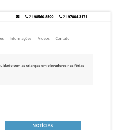
21
98560-8500
21
97004-3171
es
Informações
Vídeos
Contato
uidado com as crianças em elevadores nas férias
NOTÍCIAS