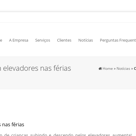
e
A Empresa
Serviços
Clientes
Notícias
Perguntas Frequent
 elevadores nas férias
Home
»
Notícias
»
C
 nas férias
luxo de crianças subindo e descendo pelos elevadores aumenta!