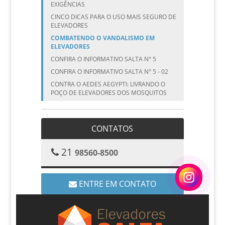
EXIGÊNCIAS
CINCO DICAS PARA O USO MAIS SEGURO DE
ELEVADORES
COMBATENDO O VANDALISMO EM
ELEVADORES
CONFIRA O INFORMATIVO SALTA N° 5
CONFIRA O INFORMATIVO SALTA N° 5 - 02
CONTRA O AEDES AEGYPTI: LIVRANDO O
POÇO DE ELEVADORES DOS MOSQUITOS
CRONOGRAMA DE MANUTENÇÃO DE
ELEVADORES
CUIDADO COM AS CRIANÇAS EM
CONTATOS
ELEVADORES NAS FÉRIAS
CUIDADO COM AS CRIANÇAS EM
21
98560-8500
ELEVADORES NAS FÉRIAS – PARTE I
CUIDADO COM ELEVADORES EM ÉPOCA DE
CHUVAS!
ENTRE EM CONTATO
CUIDADO COM OS BOTÕES DE COMANDO
DOS ELEVADORES
ELEVADOR ESPACIAL DE 20 KM PARA
PRÉDIO MAIS ALTO DO MUNDO